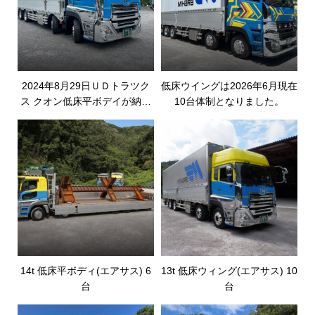
2024年8月29日ＵＤトラツク
低床ウイングは2026年6月現在
ス クオン低床平ボデイが納車
10台体制となりました。
されました
14t 低床平ボディ(エアサス) 6
13t 低床ウィング(エアサス) 10
台
台