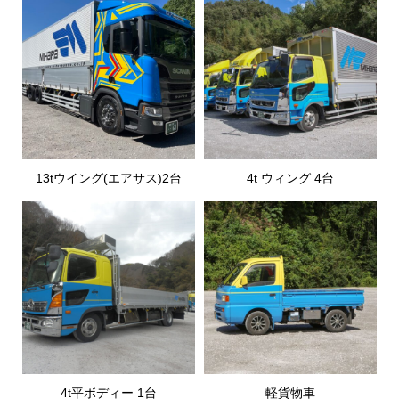
13tウイング(エアサス)2台
4t ウィング 4台
4t平ボディー 1台
軽貨物車