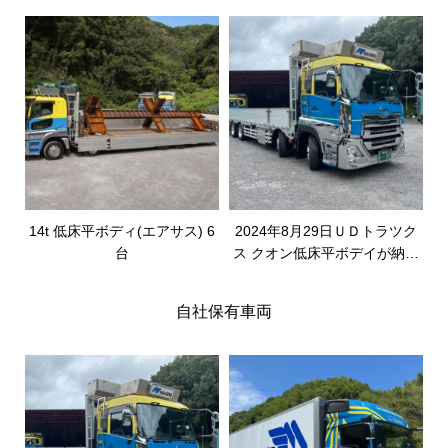
14t 低床平ボディ(エアサス) 6
2024年8月29日ＵＤトラツク
台
ス クオン低床平ボデイが納車
されました
自社保有車両