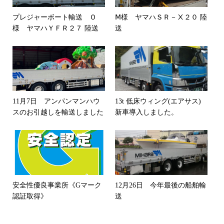
プレジャーボート輸送 Ｏ
Ⅿ様 ヤマハＳＲ－Ⅹ２０ 陸
様 ヤマハＹＦＲ２７ 陸送
送
11月7日 アンパンマンハウ
13t 低床ウィング(エアサス)
スのお引越しを輸送しました
新車導入しました。
安全性優良事業所《Gマーク
12月26日 今年最後の船舶輸
認証取得》
送