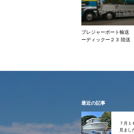
プレジャーボート輸送 
ーディックー２３ 陸送
最近の記事
７月１
見まし