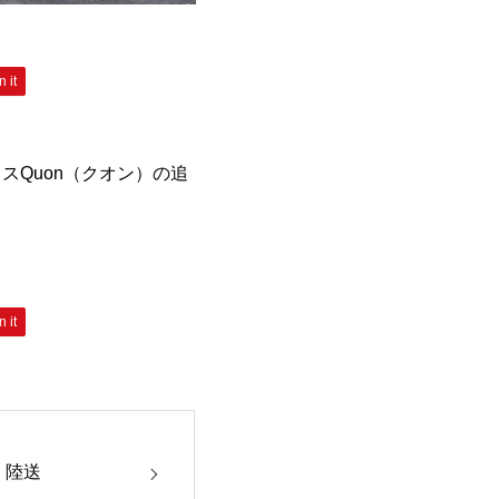
n it
スQuon（クオン）の追
n it
 陸送