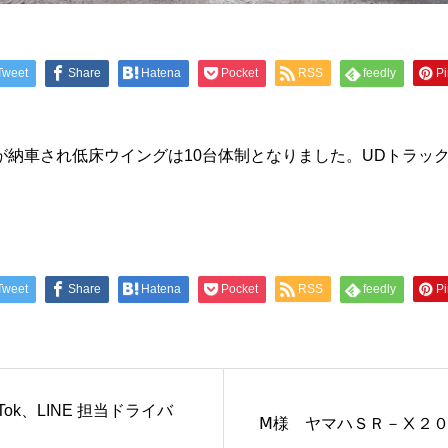
Tweet
Share
Hatena
Pocket
RSS
feedly
Pi
新車が納車され低床ウイングは10台体制となりました。UDトラック
Tweet
Share
Hatena
Pocket
RSS
feedly
Pi
ikTok、LINE 担当ドライバ
Ⅿ様 ヤマハＳＲ－Ⅹ２０