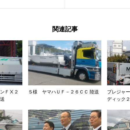
関連記事
ンＦⅩ２
Ｓ様 ヤマハＵＦ－２６ＣＣ 陸送
プレジャ
送
ディック２