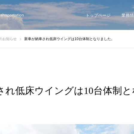
ansportation
トップページ
業務情
のお知らせ
新車が納車され低床ウイングは10台体制となりました。
され低床ウイングは10台体制