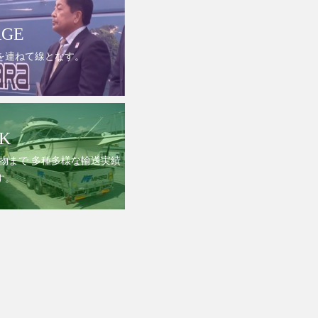
AGE
を連ねて線となす。
K
物まで 多種多様な輸送実績
す。