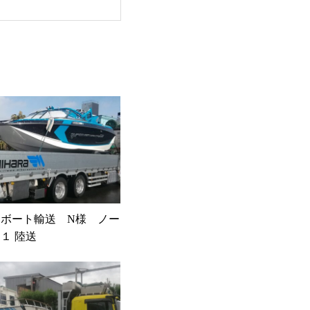
ーボート輸送 N様 ノー
１ 陸送