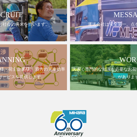
CRUIT
MESS
と社会の将来を担います。
運送会社は安全第一。点
ANNING
WOR
様・荷主企業様、 双方の実車効率
大きく専門的な知識が必要なお荷
サービスを提供します。
がありま