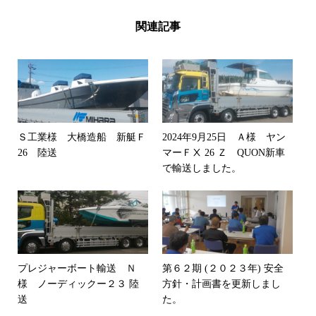
関連記事
Ｓ工業様 大橋造船 新艇Ｆ
2024年9月25日 Ａ様 ヤン
26 陸送
マーＦⅩ 26 Ｚ QUON新車
で輸送しました。
プレジャーボート輸送 Ｎ
第６２期 (２０２３年) 安全
様 ノーディックー２３ 陸
方針・計画書を更新しまし
送
た。